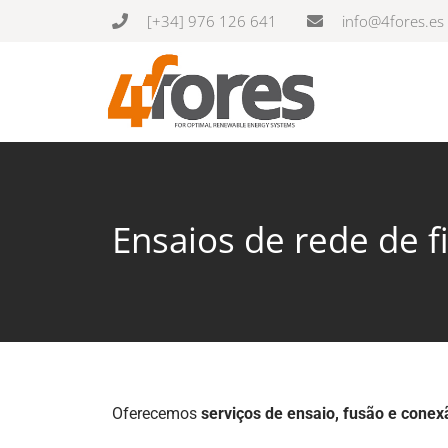
[+34] 976 126 641
info@4fores.es
Ensaios de rede de f
Oferecemos
serviços de ensaio, fusão e conexã