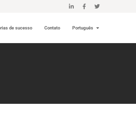
órias de sucesso
Contato
Português