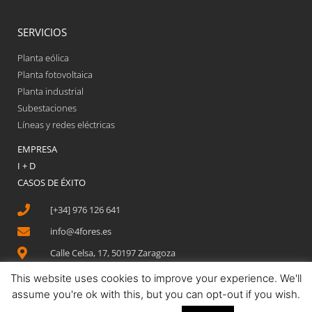
SERVICIOS
Planta eólica
Planta fotovoltaica
Planta industrial
Subestaciones
Líneas y redes eléctricas
EMPRESA
I + D
CASOS DE ÉXITO
[+34] 976 126 641
info@4fores.es
Calle Celsa, 17, 50197 Zaragoza
This website uses cookies to improve your experience. We'll
assume you're ok with this, but you can opt-out if you wish.
Aviso legal
Política de privacidad
Política de cookies