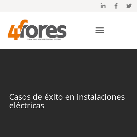
Proyectos – casos de éxito en instalaciones eléctricas
Casos de éxito en instalaciones
eléctricas