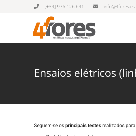
[+34] 976 126 641
info@4fores.es
Ensaios elétricos (li
Seguem-se os
principais testes
realizados para 