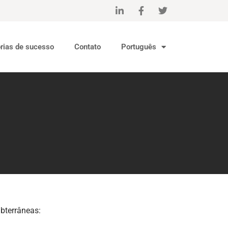
órias de sucesso
Contato
Português
ubterrâneas: