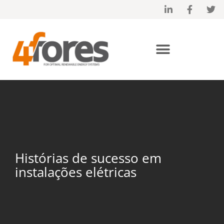
Projetos – histórias de sucesso em instalações elétricas
Histórias de sucesso em
instalações elétricas