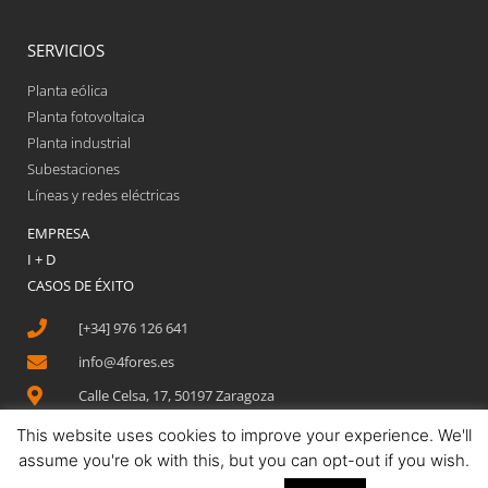
SERVICIOS
Planta eólica
Planta fotovoltaica
Planta industrial
Subestaciones
Líneas y redes eléctricas
EMPRESA
I + D
CASOS DE ÉXITO
[+34] 976 126 641
info@4fores.es
Calle Celsa, 17, 50197 Zaragoza
This website uses cookies to improve your experience. We'll
assume you're ok with this, but you can opt-out if you wish.
Aviso legal
Política de privacidad
Política de cookies